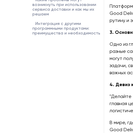
возникнуть при использовании
Платформа
сервиса доставки и как мы их
Good Deli
решаем
рутину и 
Интеграция с другими
программными продуктами:
3. Основ
преимущества и необходимость
Одно из г
разные са
могут пол
задачи, с
важных ас
4. Девиз 
"Делайте 
главная ц
логистиче
В мире, г
Good Deli