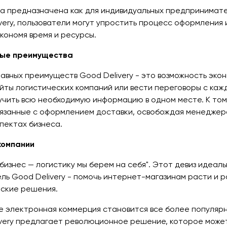
 предназначена как для индивидуальных предпринимател
very, пользователи могут упростить процесс оформления 
экономя время и ресурсы.
ные преимущества
лавных преимуществ Good Delivery - это возможность эк
йты логистических компаний или вести переговоры с кажд
учить всю необходимую информацию в одном месте. К то
вязанные с оформлением доставки, освобождая менеджеро
пектах бизнеса.
компании
бизнес — логистику мы берем на себя". Этот девиз идеа
ель Good Delivery - помочь интернет-магазинам расти и 
ские решения.
де электронная коммерция становится все более популяр
very предлагает революционное решение, которое может