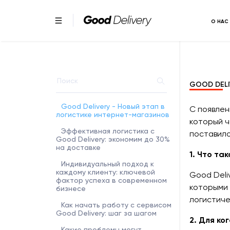
О НАС
GOOD DELI
Good Delivery - Новый этап в
С появлен
логистике интернет-магазинов
который ч
Эффективная логистика с
поставило
Good Delivery: экономим до 30%
на доставке
1. Что та
Индивидуальный подход к
каждому клиенту: ключевой
Good Deli
фактор успеха в современном
которыми 
бизнесе
логистиче
Как начать работу с сервисом
Good Delivery: шаг за шагом
2. Для к
Какие проблемы могут